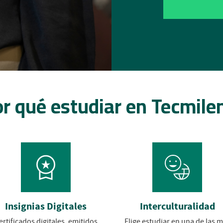
r qué estudiar en Tecmile
Insignias Digitales
Interculturalidad
ertificados digitales, emitidos
Elige estudiar en una de las 