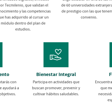
or Tecmilenio, que validan el
de 60 universidades extranjera
nocimiento y las competencias
de prestigio con las que tene
ue has adquirido al cursar un
convenio.
módulo dentro del plan de
estudios.
ento
Bienestar Integral
F
tarás con
Participa en actividades que
Encuentra
e ayudará a
buscan promover, prevenir y
que me
 objetivos.
cultivar hábitos saludables.
necesid
es