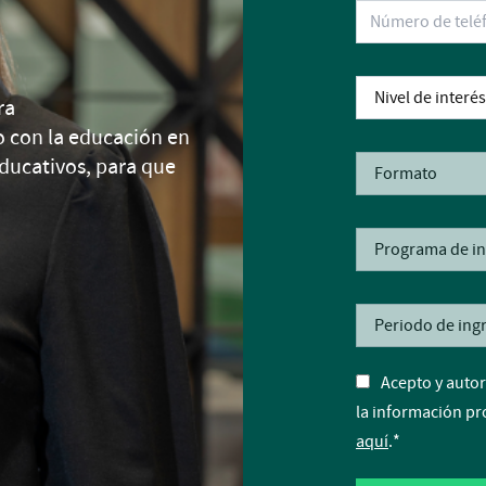
ra
con la educación en
ducativos, para que
Acepto y autor
la información pr
aquí
.
*