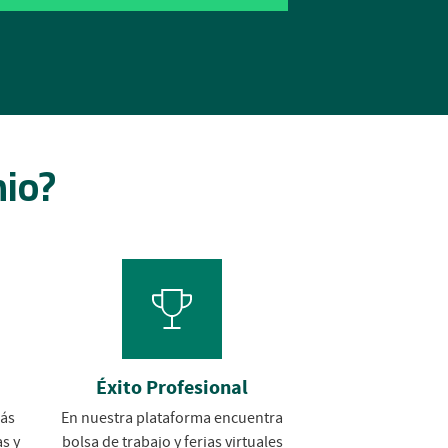
nio?
Éxito Profesional
más
En nuestra plataforma encuentra
s y
bolsa de trabajo y ferias virtuales