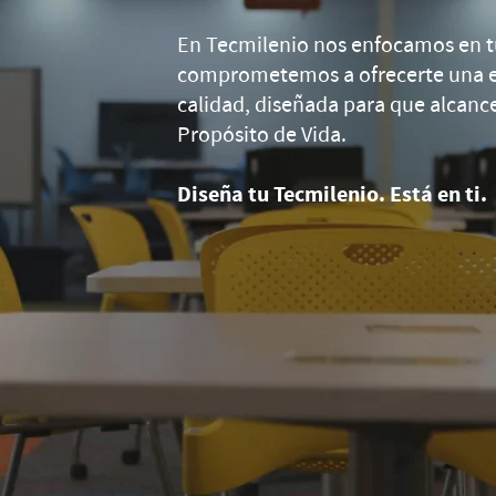
En Tecmilenio nos enfocamos en tu
comprometemos a ofrecerte una e
calidad, diseñada para que alcance
Propósito de Vida.
Diseña tu Tecmilenio. Está en ti.