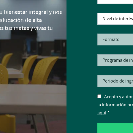
 bienestar integral y nos
ducación de alta
s tus metas y vivas tu
Acepto y autor
la información pr
aquí
.
*