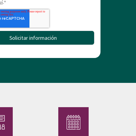
uí
.
*