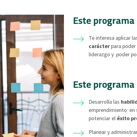
Este programa e
Te interesa aplicar l
carácter
para poder 
liderazgo y poder pot
Este programa e
Desarrolla las
habili
emprendimiento en s
potenciar el
éxito pr
Planear y administra