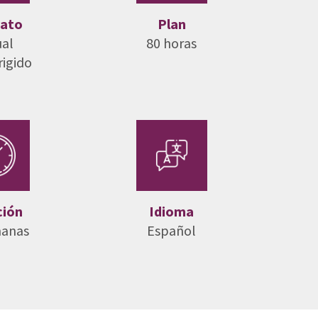
ato
Plan
ual
80 horas
rigido
ción
Idioma
manas
Español