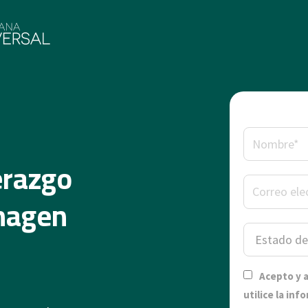
erazgo
Imagen
Acepto y 
utilice la in