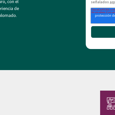
ro, con el
señalados
aq
riencia de
iplomado.