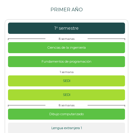
PRIMER AÑO
1º semestre
8 semanas
Ciencias de la ingeniería
Fundamentos de programación
1 semana
SEDI
SEDI
8 semanas
Dibujo computarizado
Lengua extranjera 1