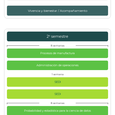
Vivencia y bienestar / Acompañamiento
2º semestre
8 semanas
Procesos de manufactura
Administración de operaciones
1 semana
SEDI
SEDI
8 semanas
Probabilidad y estadística para la ciencia de datos