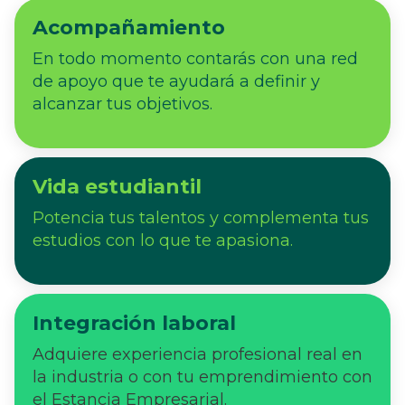
Acompañamiento
En todo momento contarás con una red
de apoyo que te ayudará a definir y
alcanzar tus objetivos.
Vida estudiantil
Potencia tus talentos y complementa tus
estudios con lo que te apasiona.
Integración laboral
Adquiere experiencia profesional real en
la industria o con tu emprendimiento con
el Estancia Empresarial.