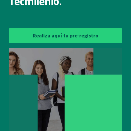
Tecmilenio.
Realiza aquí tu pre-registro