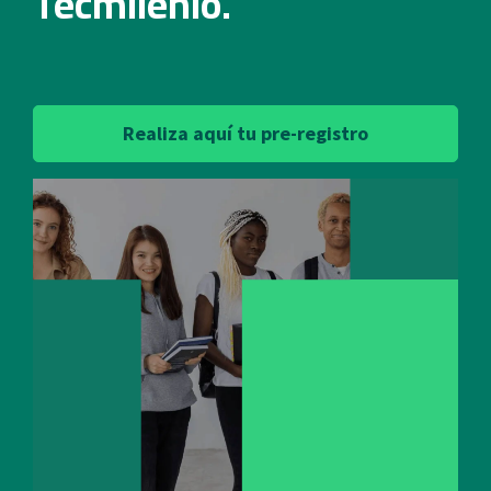
Tecmilenio.
Realiza aquí tu pre-registro