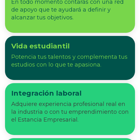
En todo momento contarás con una red
de apoyo que te ayudará a definir y
alcanzar tus objetivos.
Vida estudiantil
Potencia tus talentos y complementa tus
estudios con lo que te apasiona.
Integración laboral
Adquiere experiencia profesional real en
la industria o con tu emprendimiento con
el Estancia Empresarial.