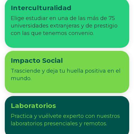
Interculturalidad
Elige estudiar en una de las más de 75
universidades extranjeras y de prestigio
con las que tenemos convenio.
Impacto Social
Trasciende y deja tu huella positiva en el
mundo.
Laboratorios
Practica y vuélvete experto con nuestros
laboratorios presenciales y remotos.