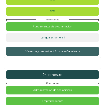
SEDI
SEDI
8 semanas
Fundamentos de programación
Lengua extranjera 1
Vivencia y bienestar / Acompañamiento
2º semestre
8 semanas
Administración de operaciones
Emprendimiento