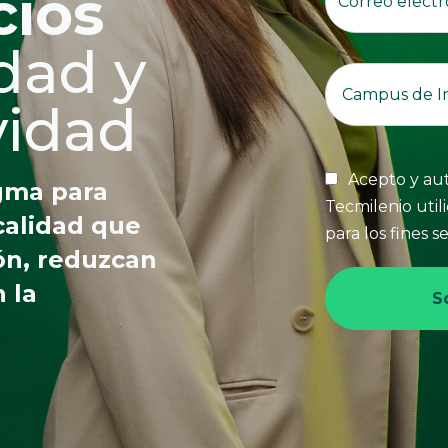
cios
dad y
vidad
Acepto y aut
igma para
Tecmilenio util
calidad que
para los fines 
ón, reduzcan
 la