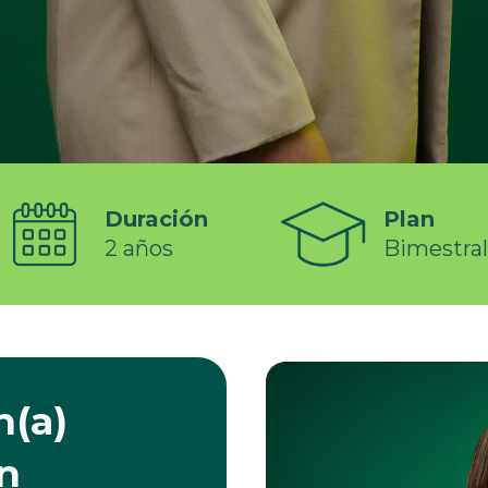
Duración
Plan
2 años
Bimestral
n(a)
n