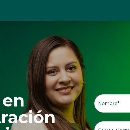
 en
ración