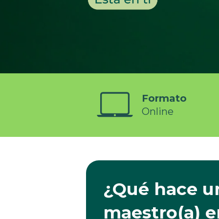
Formato
Online
¿Qué hace u
maestro(a) e