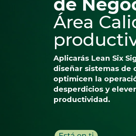
de Nego
Área Cali
producti
Aplicarás Lean Six S
diseñar sistemas de 
optimicen la operaci
desperdicios y eleven
productividad.