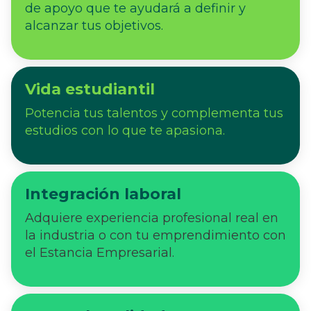
de apoyo que te ayudará a definir y
alcanzar tus objetivos.
Vida estudiantil
Potencia tus talentos y complementa tus
estudios con lo que te apasiona.
Integración laboral
Adquiere experiencia profesional real en
la industria o con tu emprendimiento con
el Estancia Empresarial.