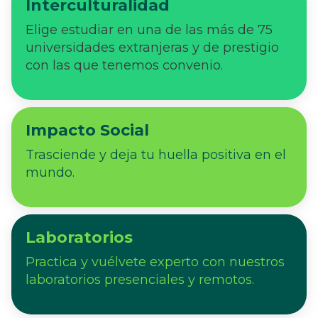
Interculturalidad
Elige estudiar en una de las más de 75
universidades extranjeras y de prestigio
con las que tenemos convenio.
Impacto Social
Trasciende y deja tu huella positiva en el
mundo.
Laboratorios
Practica y vuélvete experto con nuestros
laboratorios presenciales y remotos.