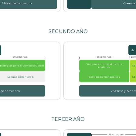
tar / Acompañamiento
Vivencia
SEGUNDO AÑO
4º
8 semanas
8 semanas
1 se
Sistemas e Infraestructura
trategias para el Comercio Global
SE
Logística
Lengua extranjera 3
Gestión de Transportes
SE
ompañamiento
Vivencia y bien
TERCER AÑO
8 semanas