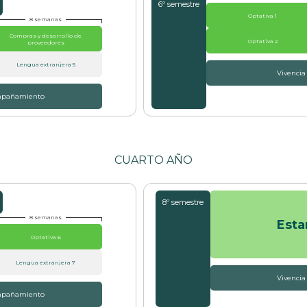
6º semestre
Optativa 1
8 semanas
Compras y desarrollo de
Optativa 2
proveedores
Lengua extranjera 5
Vivencia
ompañamiento
CUARTO AÑO
8º semestre
8 semanas
Esta
Optativa 6
Lengua extranjera 7
Vivencia
ompañamiento