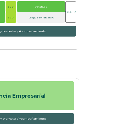
SEDI
Optativa 3
SKILLING
SEDI
Lengua extranjera 6
 y bienestar / Acompañamiento
ncia Empresarial
 y bienestar / Acompañamiento