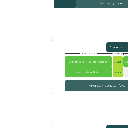
Vivencia y bienes
3º semestre
8 semanas
1 semana
Economía Política Internacional
SEDI
Es
Geografía Política
SEDI
Vivencia y bienestar / Ac