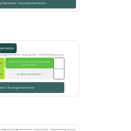
 y bienestar / Acompañamiento
 semestre
mana
8 semanas
Verano
Administración de la Cadena de
DI
Suministro
SKILLING
DI
Lengua extranjera 4
estar / Acompañamiento
1 semana
8 semanas
Verano