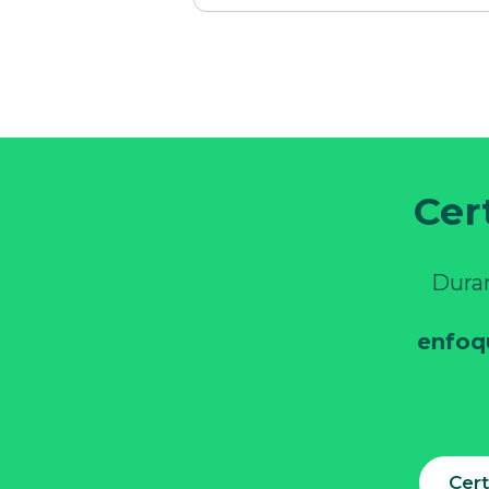
Cer
Duran
enfoq
Cert