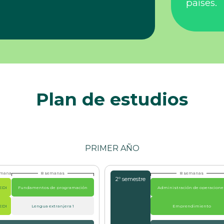
países.
Plan de estudios
PRIMER AÑO
emana
8 semanas
8 semanas
2º semestre
EDI
Fundamentos de programación
Administración de operacione
EDI
Lengua extranjera 1
Emprendimiento