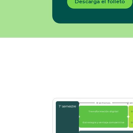
Descarga el folleto
8 semanas
1 s
1º semestre
Transformación digital
S
Estrategia y ventaja competitiva
S