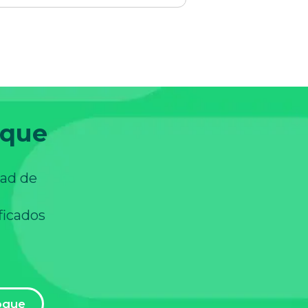
oque
dad de
ficados
oque