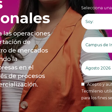
s
Selecciona una
ionales
a las operaciones
rtación de
ntro de mercados
ndo la
resas en el
vés de procesos
rcialización.
Acepto y aut
Tecmilenio util
para los fines 