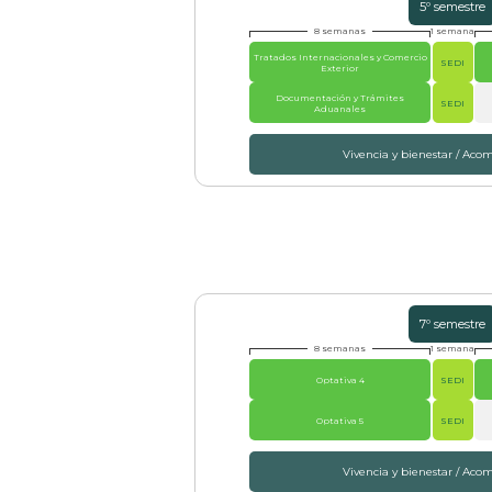
5º semestre
8 semanas
1 semana
Tratados Internacionales y Comercio
SEDI
Exterior
Documentación y Trámites
SEDI
Aduanales
Vivencia y bienestar / Ac
7º semestre
8 semanas
1 semana
Optativa 4
SEDI
Optativa 5
SEDI
Vivencia y bienestar / Ac