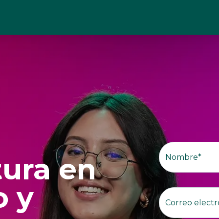
tura en
o y