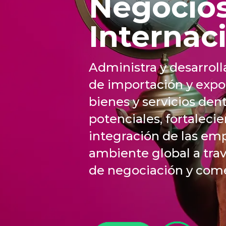
Negocio
Internac
Administra y desarroll
de importación y expo
bienes y servicios de
potenciales, fortalecie
integración de las emp
ambiente global a tra
de negociación y come