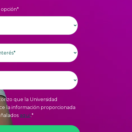
 opción
*
orizo que la Universidad
ice la información proporcionada
señalados
aquí
.
*