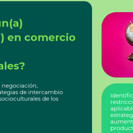
n(a)
a) en comercio
ales?
 negociación,
ategias de intercambio
Identifi
socioculturales de los
restric
aplicabl
estrate
aumenta
producto