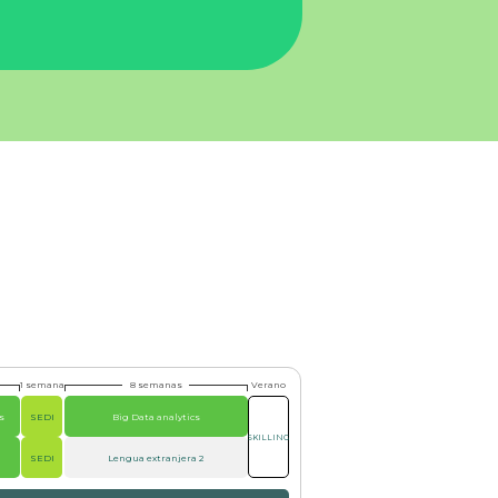
1 semana
8 semanas
Verano
s
SEDI
Big Data analytics
SKILLING
SEDI
Lengua extranjera 2