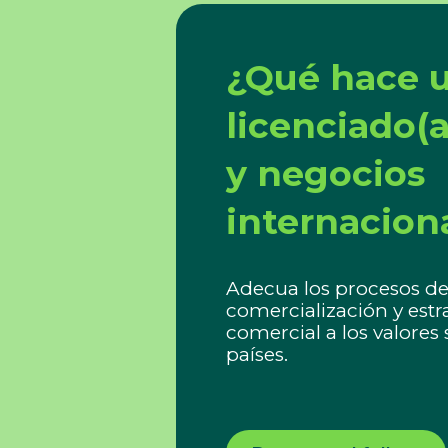
¿Qué hace u
licenciado(
y negocios
internacion
Adecua los procesos de
comercialización y estr
comercial a los valores 
países.