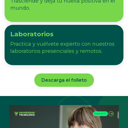
Trasciende y deja tu huella positiva en el
mundo.
Laboratorios
Practica y vuélvete experto con nuestros
laboratorios presenciales y remotos.
Descarga el folleto