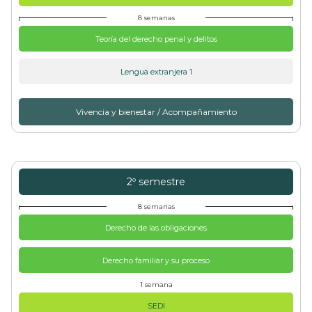
8 semanas
Teoría del derecho penal y delitos
Lengua extranjera 1
Vivencia y bienestar / Acompañamiento
2º semestre
8 semanas
Derecho de las obligaciones
Derecho familiar y su proceso
1 semana
SEDI