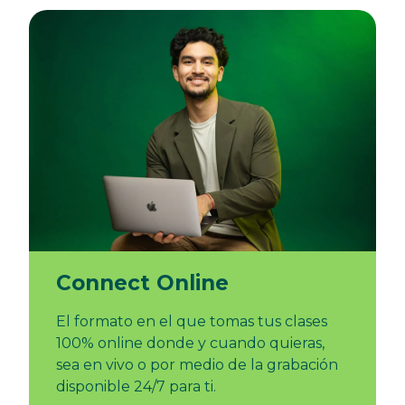
Connect Online
El formato en el que tomas tus clases
100% online donde y cuando quieras,
sea en vivo o por medio de la grabación
disponible 24/7 para ti.