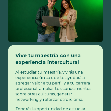
Vive tu maestría con una
experiencia intercultural
Al estudiar tu maestría, vivirás una
experiencia única que te ayudará a
agregar valor a tu perfil y a tu carrera
profesional, ampliar tus conocimientos
sobre otras culturas, generar
networking y reforzar otro idioma.
Tendrás la oportunidad de estudiar